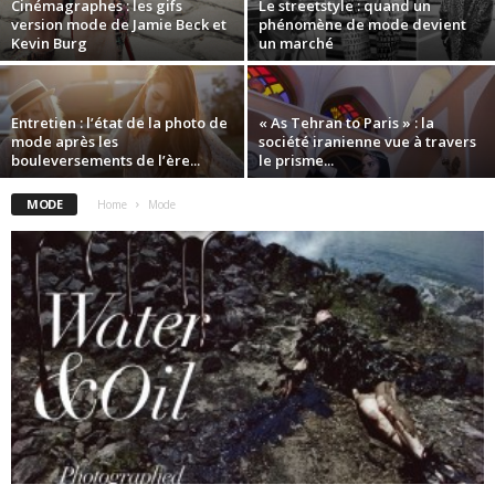
Cinémagraphes : les gifs
Le streetstyle : quand un
version mode de Jamie Beck et
phénomène de mode devient
Kevin Burg
un marché
Entretien : l’état de la photo de
« As Tehran to Paris » : la
mode après les
société iranienne vue à travers
bouleversements de l’ère...
le prisme...
MODE
Home
Mode