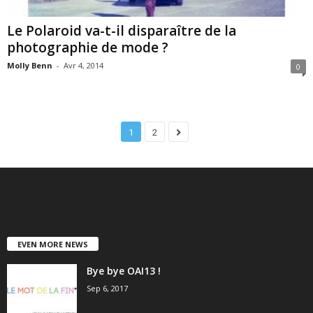
Le Polaroid va-t-il disparaître de la
photographie de mode ?
Molly Benn
-
Avr 4, 2014
0
1
2
EVEN MORE NEWS
Bye bye OAI13 !
Sep 6, 2017