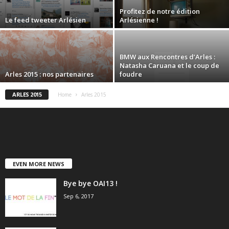
Profitez de notre édition
Le feed tweeter Arlésien
Arlésienne !
BMW aux Rencontres d’Arles :
Natasha Caruana et le coup de
Arles 2015 : nos partenaires
foudre
ARLES 2015
Home
Arles 2015
EVEN MORE NEWS
Bye bye OAI13 !
Sep 6, 2017