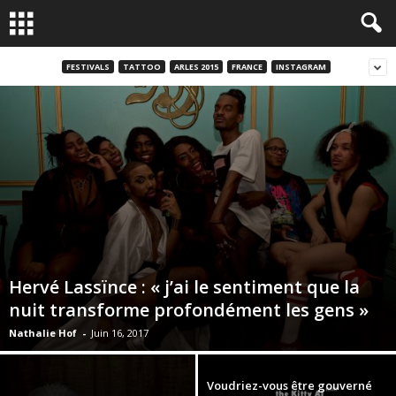
FESTIVALS
TATTOO
ARLES 2015
FRANCE
INSTAGRAM
Hervé Lassïnce : « j’ai le sentiment que la
nuit transforme profondément les gens »
Nathalie Hof
-
Juin 16, 2017
Voudriez-vous être gouverné