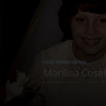
VIDÉOS
À LA UNE !
SHOWCASE
Marilisa Cos
By
Carine Dolek
-
Mai 16, 2017
2007