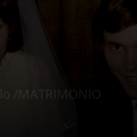
ello /MATRIMONIO
0