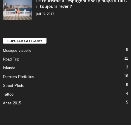
Le tourisme à l’espagnol « sol y playa » fait-
il toujours rêver ?
Juil 19, 2017
POPULAR CATEGORY
8
Musique visuelle
11
Road Trip
3
Islande
16
Derniers Portfolios
9
Street Photo
4
Tattoo
5
Arles 2015