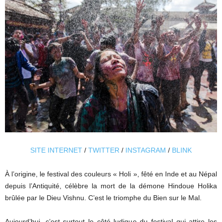
SITE INTERNET
/
TWITTER
/
INSTAGRAM
/
BLINK
À l’origine, le festival des couleurs « Holi », fêté en Inde et au Népal
depuis l’Antiquité, célèbre la mort de la démone Hindoue Holika
brûlée par le Dieu Vishnu. C’est le triomphe du Bien sur le Mal.
Aujourd’hui, c’est surtout le côté ludique du festival qui attire les