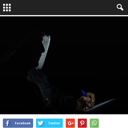
À LA UNE !
RELIRE
PHOTOJOURNALISME
EPIC STORIES
By
Epic Stories
-
Mar 16, 2017
8105
0
Facebook
Twitter