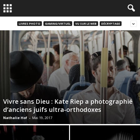
LIVRES PHOTO
GAMING/VIRTUEL
VU SUR LE WEB
DÉCRYPTAGE
Vivre sans Dieu : Kate Riep a photographié
d’anciens juifs ultra-orthodoxes
Nathalie Hof
-
Mai 19, 2017