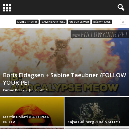
LIVRES PHOTO
GAMING/VIRTUEL
VU SUR LE WEB
DÉCRYPTAGE
Boris Eldagsen + Sabine Taeubner /FOLLOW
YOUR PET
Carine Dolek
-
Jan 25, 2017
Martín Bollati /LA FORMA
BRUTA
Kajsa Gullberg /LIMINALITY I