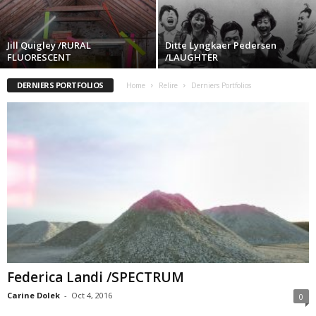
Jill Quigley /RURAL
Ditte Lyngkaer Pedersen
FLUORESCENT
/LAUGHTER
DERNIERS PORTFOLIOS
Home
Relire
Derniers Portfolios
Federica Landi /SPECTRUM
Carine Dolek
-
Oct 4, 2016
0