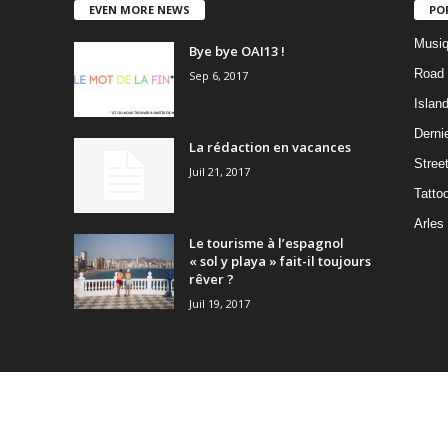
EVEN MORE NEWS
PO
Musiq
Bye bye OAI13 !
Road 
Sep 6, 2017
Islan
Dernie
La rédaction en vacances
Stree
Juil 21, 2017
Tatto
Arles
Le tourisme à l’espagnol
« sol y playa » fait-il toujours
rêver ?
Juil 19, 2017