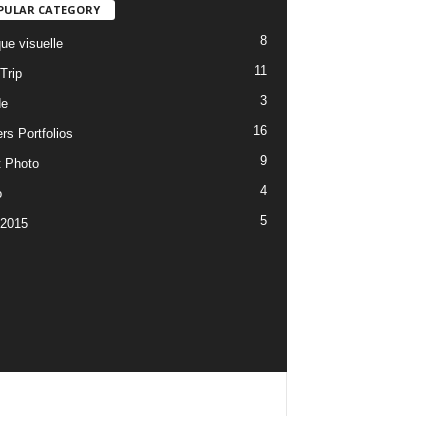
PULAR CATEGORY
8
ue visuelle
11
Trip
3
de
16
rs Portfolios
9
t Photo
4
o
5
 2015