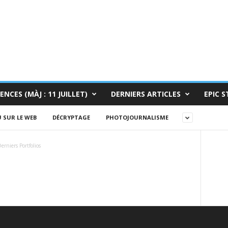
ENCES (MÀJ : 11 JUILLET)
DERNIERS ARTICLES
EPIC S
 SUR LE WEB
DÉCRYPTAGE
PHOTOJOURNALISME
erniers Portfolios