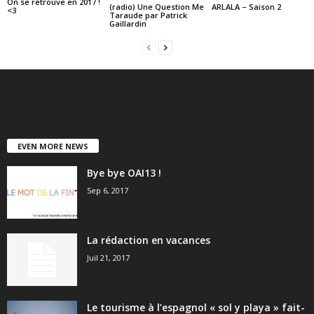
On se retrouve en 2017 !
(radio) Une Question Me
ARLALA – Saison 2
<3
Taraude par Patrick
Gaillardin
EVEN MORE NEWS
Bye bye OAI13 !
Sep 6, 2017
La rédaction en vacances
Juil 21, 2017
Le tourisme à l’espagnol « sol y playa » fait-