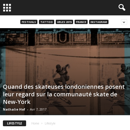
FESTIVALS
TATTOO
ARLES 2015
FRANCE
INSTAGRAM
Quand des skateuses londoniennes posent
leur regard sur la communauté skate de
New-York
Nathalie Hof
-
Avr 7, 2017
LIFESTYLE
Home
Lifestyle