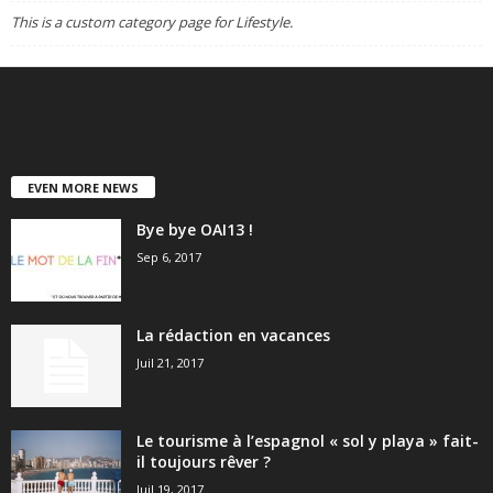
This is a custom category page for Lifestyle.
EVEN MORE NEWS
Bye bye OAI13 !
Sep 6, 2017
La rédaction en vacances
Juil 21, 2017
Le tourisme à l’espagnol « sol y playa » fait-
il toujours rêver ?
Juil 19, 2017