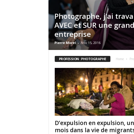
Photographe, j’ai trava
AVEC et SUR une gran
entreprise
Pierre Morel
-
Nov 15, 2016
PROFESSION : PHOTOGRAPHE
Home
Pro
D’expulsion en expulsion, un
mois dans la vie de migrants 