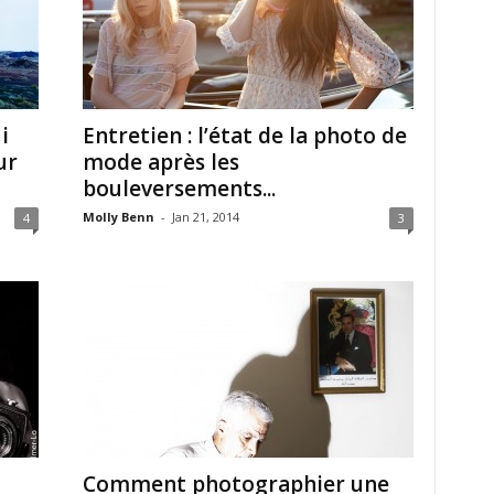
i
Entretien : l’état de la photo de
ur
mode après les
bouleversements...
Molly Benn
-
Jan 21, 2014
4
3
Comment photographier une