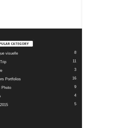
PULAR CATEGORY
8
ue visuelle
11
Trip
3
de
16
rs Portfolios
9
t Photo
4
o
5
 2015