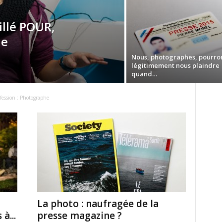
illé POUR,
de
Nous, photographes, pourro
légitimement nous plaindre
quand…
fession : Photographe
La photo : naufragée de la
à...
presse magazine ?