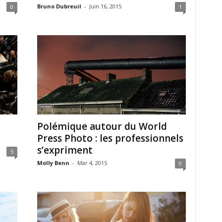
Bruno Dubreuil
-
Juin 16, 2015
0
1
Polémique autour du World
Press Photo : les professionnels
s’expriment
5
Molly Benn
-
Mar 4, 2015
0