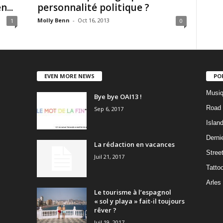
...
personnalité politique ?
Molly Benn
-
Oct 16, 2013
1
0
EVEN MORE NEWS
PO
Musiq
Bye bye OAI13 !
Road 
Sep 6, 2017
Islan
Dernie
La rédaction en vacances
Stree
Juil 21, 2017
Tatto
Arles
Le tourisme à l’espagnol
« sol y playa » fait-il toujours
rêver ?
Juil 19, 2017