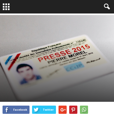
PROFESSION : PHOTOGRAPHE
By
Pierre Morel
-
Oct 21, 2015
5215
1
Facebook
Twitter