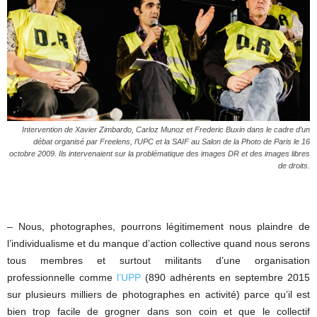
Intervention de Xavier Zimbardo, Carloz Munoz et Frederic Buxin dans le cadre d’un
débat organisé par Freelens, l’UPC et la SAIF au Salon de la Photo de Paris le 16
octobre 2009. Ils intervenaient sur la problématique des images DR et des images libres
de droits.
– Nous, photographes, pourrons légitimement nous plaindre de
l’individualisme et du manque d’action collective quand nous serons
tous membres et surtout militants d’une organisation
professionnelle comme
l’UPP
(890 adhérents en septembre 2015
sur plusieurs milliers de photographes en activité) parce qu’il est
bien trop facile de grogner dans son coin et que le collectif