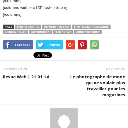
[/columns]
[columns width= »1/3″ last= »true »]
[/columns]
TAGS
PHOTOGRAPHIE
OLIVIERO TOSCANI
PHOTOGRAPHIE DE MODE
JUERGEN TELLER
GUY BOURDIN
FRED ASTAIR
AUDREY HEPBURN
Facebook
Twitter
Previous article
Next article
Revue Web | 21.01.14
Le photographe de mode
qui ne voulait plus
travailler pour les
magazines