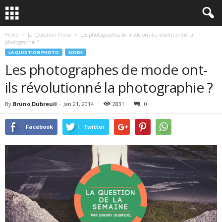
Home
La Question Photo
Les photographes de mode ont-ils révolutionné la
photographie ?
LA QUESTION PHOTO
MODE
Les photographes de mode ont-
ils révolutionné la photographie ?
By
Bruno Dubreuil
-
Jan 21, 2014
2831
0
Facebook
Twitter