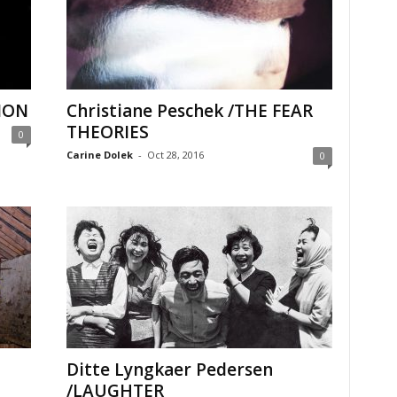
ION
Christiane Peschek /THE FEAR
THEORIES
0
Carine Dolek
-
Oct 28, 2016
0
Ditte Lyngkaer Pedersen
/LAUGHTER