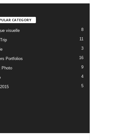
PULAR CATEGORY
8
ue visuelle
11
Trip
3
de
16
rs Portfolios
9
t Photo
4
o
5
 2015