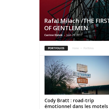
Rafal Milach /THE FIR
OF GENTLEMEN
Carine Dolek
-
Juin 29, 2017
PORTFOLIOS
Home
Portfolios
Cody Bratt : road-trip
émotionnel dans les motels