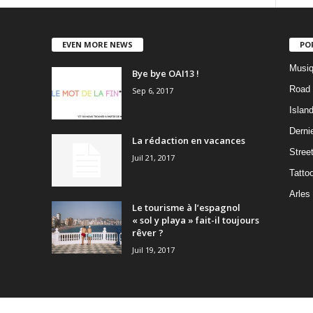
EVEN MORE NEWS
PO
Musiq
Bye bye OAI13 !
Road 
Sep 6, 2017
Islan
Dernie
La rédaction en vacances
Stree
Juil 21, 2017
Tatto
Arles
Le tourisme à l’espagnol
« sol y playa » fait-il toujours
rêver ?
Juil 19, 2017