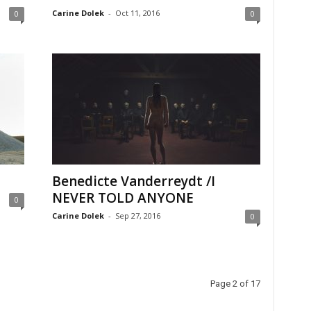
Carine Dolek
-
Oct 11, 2016
0
0
Benedicte Vanderreydt /I
NEVER TOLD ANYONE
0
Carine Dolek
-
Sep 27, 2016
0
Page 2 of 17