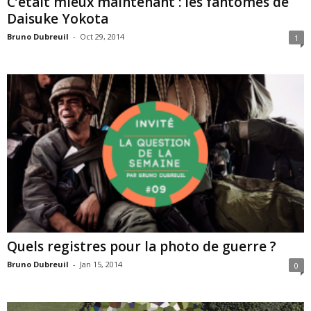
C’était mieux maintenant : les fantômes de
Daisuke Yokota
Bruno Dubreuil
-
Oct 29, 2014
1
Quels registres pour la photo de guerre ?
Bruno Dubreuil
-
Jan 15, 2014
0