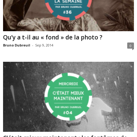
Qu’y a t-il au « fond » de la photo ?
Bruno Dubreuil
-
Sep 9, 2014
0