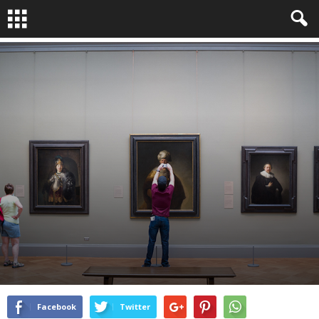
LA QUESTION PHOTO
By
Bruno Dubreuil
-
Mai 6, 2015
4412
3
Facebook
Twitter