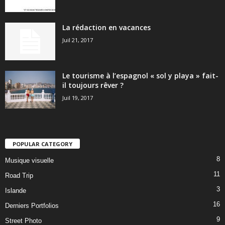
La rédaction en vacances
Juil 21, 2017
Le tourisme à l’espagnol « sol y playa » fait-
il toujours rêver ?
Juil 19, 2017
POPULAR CATEGORY
8
Musique visuelle
11
Road Trip
3
Islande
16
Derniers Portfolios
9
Street Photo