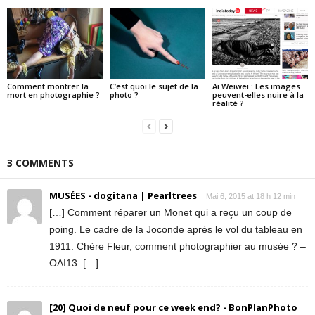
Comment montrer la
C’est quoi le sujet de la
Ai Weiwei : Les images
mort en photographie ?
photo ?
peuvent-elles nuire à la
réalité ?
3 COMMENTS
MUSÉES - dogitana | Pearltrees
Mai 6, 2015 at 18 h 12 min
[…] Comment réparer un Monet qui a reçu un coup de
poing. Le cadre de la Joconde après le vol du tableau en
1911. Chère Fleur, comment photographier au musée ? –
OAI13. […]
[20] Quoi de neuf pour ce week end? - BonPlanPhoto