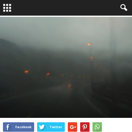
LA QUESTION PHOTO
By
Bruno Dubreuil
-
Juin 24, 2015
13512
0
Facebook
Twitter