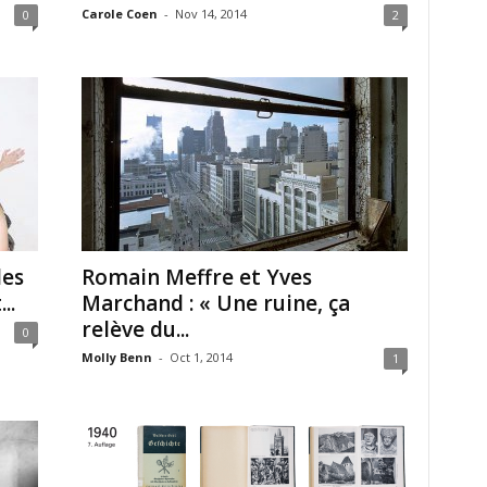
Carole Coen
-
Nov 14, 2014
0
2
les
Romain Meffre et Yves
..
Marchand : « Une ruine, ça
relève du...
0
Molly Benn
-
Oct 1, 2014
1