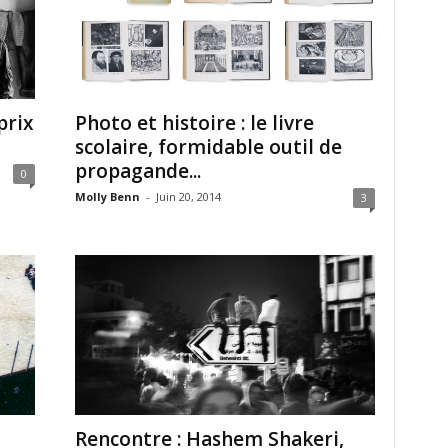
prix
Photo et histoire : le livre
scolaire, formidable outil de
propagande...
0
Molly Benn
-
Juin 20, 2014
3
Rencontre : Hashem Shakeri,