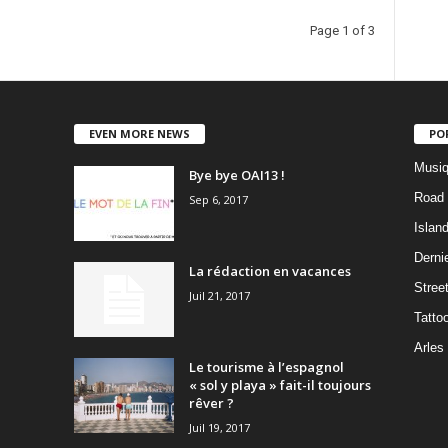
Page 1 of 3
EVEN MORE NEWS
PO
Musiq
Bye bye OAI13 !
Road 
Sep 6, 2017
Islan
Dernie
La rédaction en vacances
Stree
Juil 21, 2017
Tatto
Arles
Le tourisme à l’espagnol
« sol y playa » fait-il toujours
rêver ?
Juil 19, 2017