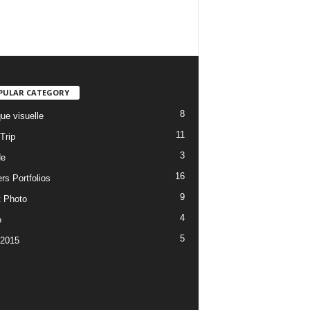
PULAR CATEGORY
8
ue visuelle
11
Trip
3
de
16
rs Portfolios
9
t Photo
4
o
5
 2015