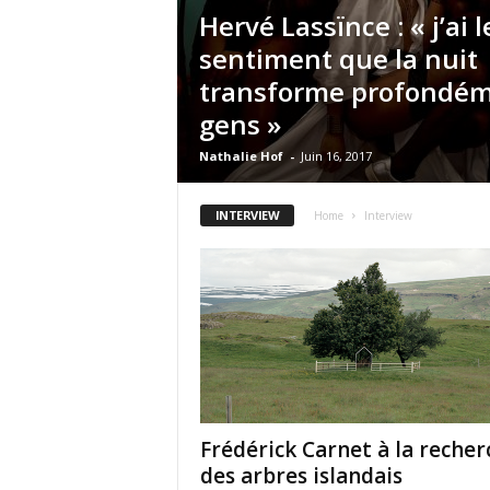
Hervé Lassïnce : « j’ai l
sentiment que la nuit
transforme profondém
gens »
Nathalie Hof
-
Juin 16, 2017
INTERVIEW
Home
Interview
Frédérick Carnet à la recher
des arbres islandais