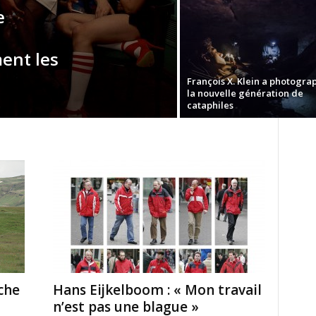
e
ent les
François X. Klein a photogra
la nouvelle génération de
cataphiles
che
Hans Eijkelboom : « Mon travail
n’est pas une blague »