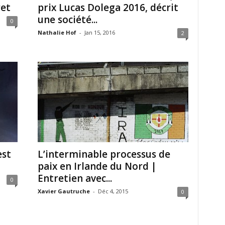
ret
prix Lucas Dolega 2016, décrit
une société...
0
Nathalie Hof
-
Jan 15, 2016
2
est
L’interminable processus de
paix en Irlande du Nord |
Entretien avec...
0
Xavier Gautruche
-
Déc 4, 2015
0