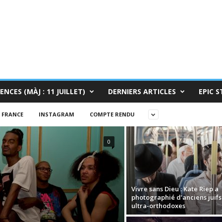
ENCES (MÀJ : 11 JUILLET)
DERNIERS ARTICLES
EPIC S
FRANCE
INSTAGRAM
COMPTE RENDU
0
Vivre sans Dieu : Kate Riep a
photographié d’anciens juifs
ultra-orthodoxes