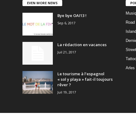
EVEN MORE NEWS
PO
Musiq
Bye bye OAI13 !
Road 
Sep 6, 2017
Islan
Dernie
La rédaction en vacances
Stree
Juil 21, 2017
Tatto
Arles
Le tourisme à l’espagnol
« sol y playa » fait-il toujours
rêver ?
Juil 19, 2017