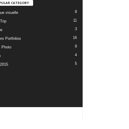
PULAR CATEGORY
8
ue visuelle
11
Trip
3
de
16
rs Portfolios
9
t Photo
4
o
5
 2015