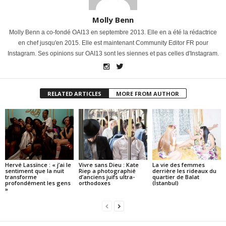
Molly Benn
Molly Benn a co-fondé OAI13 en septembre 2013. Elle en a été la rédactrice
en chef jusqu'en 2015. Elle est maintenant Community Editor FR pour
Instagram. Ses opinions sur OAI13 sont les siennes et pas celles d'Instagram.
RELATED ARTICLES
MORE FROM AUTHOR
Hervé Lassïnce : « j’ai le
Vivre sans Dieu : Kate
La vie des femmes
sentiment que la nuit
Riep a photographié
derrière les rideaux du
transforme
d’anciens juifs ultra-
quartier de Balat
profondément les gens
orthodoxes
(Istanbul)
»