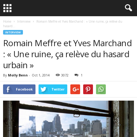
Home
Interview
Romain Meffre et Yves Marchand : « Une ruine, ça relève du
hasard...
INTERVIEW
Romain Meffre et Yves Marchand
: « Une ruine, ça relève du hasard
urbain »
By
Molly Benn
-
Oct 1, 2014
3072
1
Facebook
Twitter