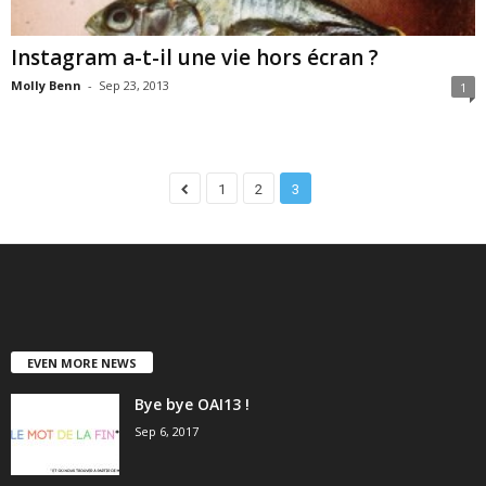
Instagram a-t-il une vie hors écran ?
Molly Benn
-
Sep 23, 2013
1
1
2
3
EVEN MORE NEWS
Bye bye OAI13 !
Sep 6, 2017