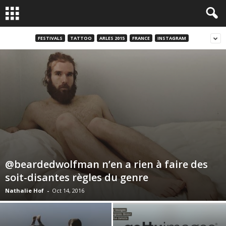
FESTIVALS
TATTOO
ARLES 2015
FRANCE
INSTAGRAM
@beardedwolfman n’en a rien à faire des
soit-disantes règles du genre
Nathalie Hof
-
Oct 14, 2016