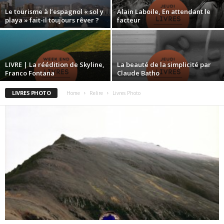
Le tourisme à l’espagnol « sol y
Alain Laboile, En attendant le
playa » fait-il toujours rêver ?
facteur
LIVRE | La réédition de Skyline,
La beauté de la simplicité par
Franco Fontana
Claude Batho
LIVRES PHOTO
Home
Relire
Livres Photo