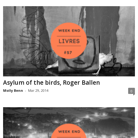
Asylum of the birds, Roger Ballen
Molly Benn
-
Mar 29, 2014
0