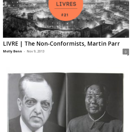
LIVRE | The Non-Conformists, Martin Parr
Molly Benn
-
Nov 9, 2013
0