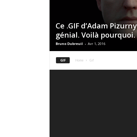
Ce .GIF d’Adam Pizurny
génial. Voilà pourquoi.
Bruno Dubreuil
-
Avr 1, 2016
GIF
Home
Gif