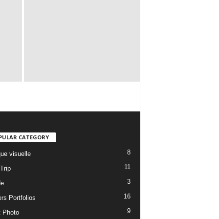
PULAR CATEGORY
8
ue visuelle
11
Trip
3
de
16
rs Portfolios
9
t Photo