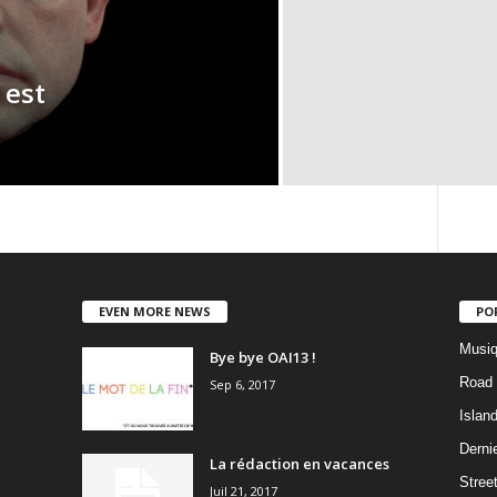
 est
EVEN MORE NEWS
PO
Musiq
Bye bye OAI13 !
Road 
Sep 6, 2017
Islan
Dernie
La rédaction en vacances
Stree
Juil 21, 2017