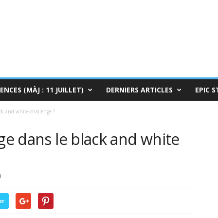
ENCES (MÀJ : 11 JUILLET)
DERNIERS ARTICLES
EPIC S
ack and white challenge ?
nge dans le black and white
0
er