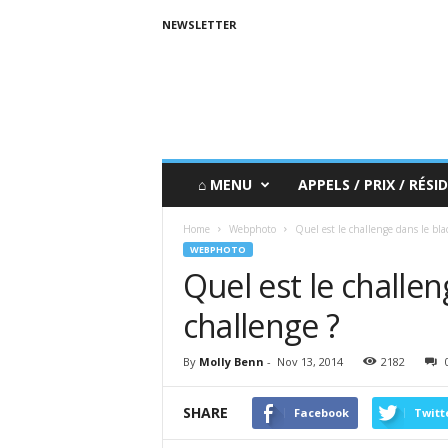
NEWSLETTER
⌂ MENU
APPELS / PRIX / RÉSID
Home
Webphoto
Quel est le challenge dans le bl
WEBPHOTO
Quel est le challe
challenge ?
By
Molly Benn
-
Nov 13, 2014
2182
SHARE
Facebook
Twitt