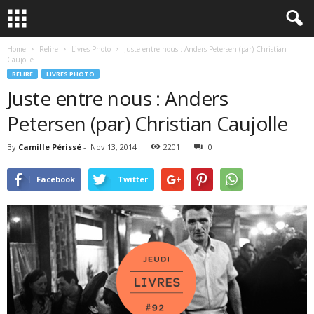
Home
Relire
Livres Photo
Juste entre nous : Anders Petersen (par) Christian
Caujolle
RELIRE
LIVRES PHOTO
Juste entre nous : Anders
Petersen (par) Christian Caujolle
By
Camille Périssé
-
Nov 13, 2014
2201
0
Facebook
Twitter