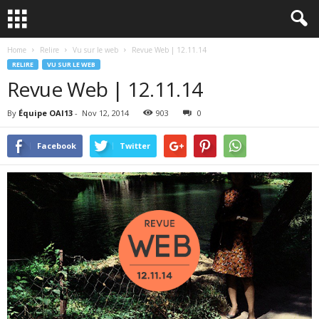
Home
Relire
Vu sur le web
Revue Web | 12.11.14
RELIRE
VU SUR LE WEB
Revue Web | 12.11.14
By
Équipe OAI13
-
Nov 12, 2014
903
0
Facebook
Twitter