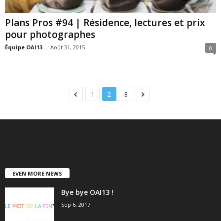
Plans Pros #94 | Résidence, lectures et prix
pour photographes
Équipe OAI13
-
Août 31, 2015
0
1
2
3
EVEN MORE NEWS
Bye bye OAI13 !
Sep 6, 2017