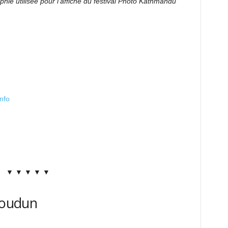
hie utilisée pour l’affiche du festival Photo Kathmandu
nfo
▼ ▼ ▼ ▼ ▼
ssoudun