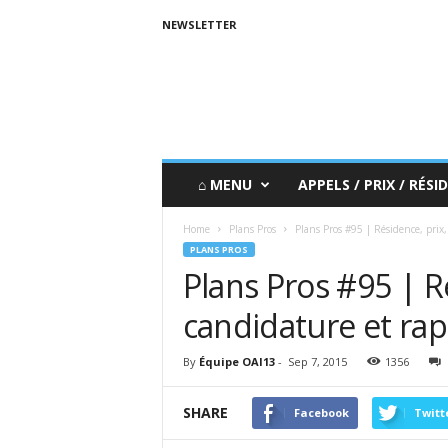
NEWSLETTER
⌂ MENU
APPELS / PRIX / RÉSID
Home
Plans Pros
Plans Pros #95 | Résidence, prix,
PLANS PROS
Plans Pros #95 | R
candidature et rap
By
Équipe OAI13
-
Sep 7, 2015
1356
SHARE
Facebook
Twitt