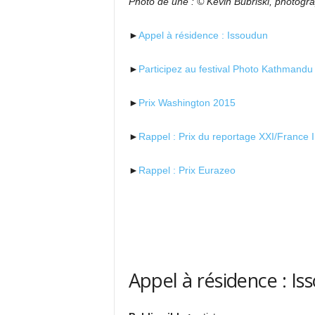
Photo de une : © Kevin Bubriski, photograp
►
Appel à résidence : Issoudun
►
Participez au festival Photo Kathmandu
►
Prix Washington 2015
►
Rappel : Prix du reportage XXI/France I
►
Rappel : Prix Eurazeo
Appel à résidence : I