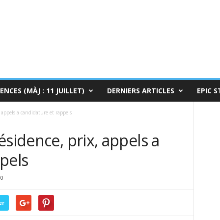
ENCES (MÀJ : 11 JUILLET)
DERNIERS ARTICLES
EPIC S
 appels a candidature et rappels
ésidence, prix, appels a
pels
0
er