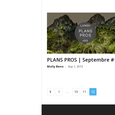
PLANS PROS | Septembre #
Molly Benn
-
Sep 1, 2013
...
1
10
11
12