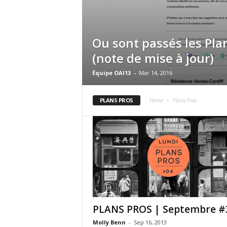
Ou sont passés les Plan
(note de mise à jour)
Équipe OAI13
-
Mar 14, 2016
PLANS PROS
Home
Plans Pros
PLANS PROS | Septembre #
Molly Benn
-
Sep 16, 2013