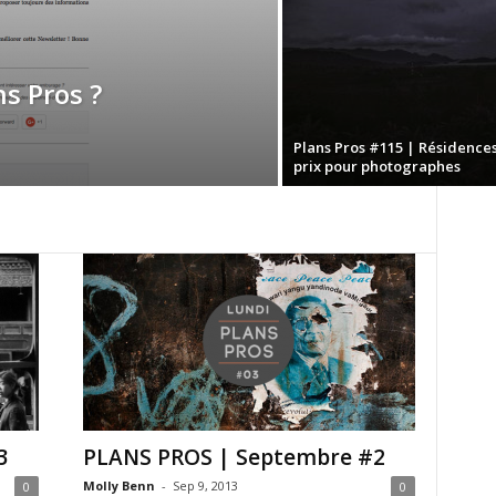
s Pros ?
Plans Pros #115 | Résidences
prix pour photographes
3
PLANS PROS | Septembre #2
Molly Benn
-
Sep 9, 2013
0
0