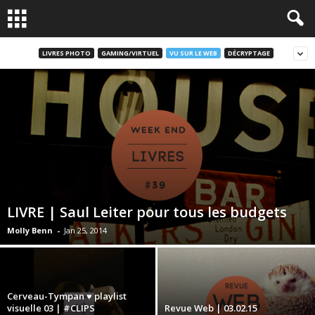
LIVRES PHOTO
GAMING/VIRTUEL
VU SUR LE WEB
DÉCRYPTAGE
LIVRE | Saul Leiter pour tous les budgets
Molly Benn
-
Jan 25, 2014
Cerveau-Tympan ♥ playlist
visuelle 03 | #CLIPS
Revue Web | 03.02.15