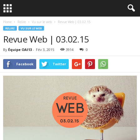
Home
Relire
Vu sur le web
Revue Web | 03.02.15
RELIRE
VU SUR LE WEB
Revue Web | 03.02.15
By
Équipe OAI13
-
Fév 3, 2015
3914
0
Facebook
Twitter