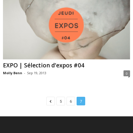
EXPO | Sélection d’expos #04
Molly Benn
-
Sep 19, 2013
0
5
6
7