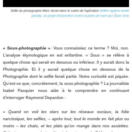
Selfie du photographe Marc Asnin dans le cadre de l’opération
Selfies against death
penalty, un projet d’exposition contre la peine de mort aux États-Unis
« Sous-photographie »
. Vous connaissiez ce terme ? Moi, non.
L’analyse étymologique en est enfantine.
« Sous »
se réfère à
quelque chose qui serait en dessous ou inférieur. Il y aurait donc la
Photographie
. Et il y aurait quelque chose en dessous de la
Photographie
dont le selfie ferait partie. Notre curiosité est piquée.
Qu’est-ce que, concrètement, la sous-photographie ? La journaliste
Isabel Pasquier nous aide à le comprendre en continuant
d’interroger Raymond Depardon :
« Quand on voit les stars sur les réseaux sociaux, la folie
narcissique, les selfies, – après tout, tout le monde en fait plus ou
moins – les chats, et les plats qu’on mange dans nos assiettes.