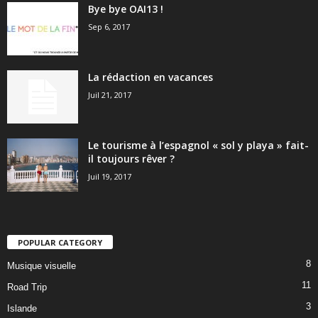
Bye bye OAI13 !
Sep 6, 2017
La rédaction en vacances
Juil 21, 2017
Le tourisme à l’espagnol « sol y playa » fait-
il toujours rêver ?
Juil 19, 2017
POPULAR CATEGORY
8
Musique visuelle
11
Road Trip
3
Islande