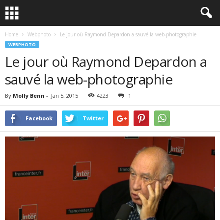
Home
Webphoto
Le jour où Raymond Depardon a sauvé la web-photographie
WEBPHOTO
Le jour où Raymond Depardon a
sauvé la web-photographie
By
Molly Benn
-
Jan 5, 2015
4223
1
Facebook
Twitter