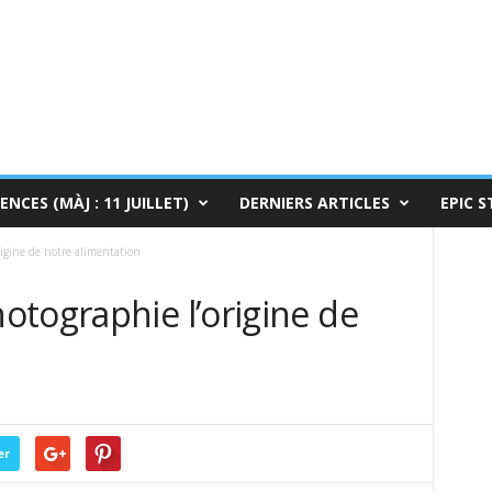
ENCES (MÀJ : 11 JUILLET)
DERNIERS ARTICLES
EPIC S
igine de notre alimentation
otographie l’origine de
n
er