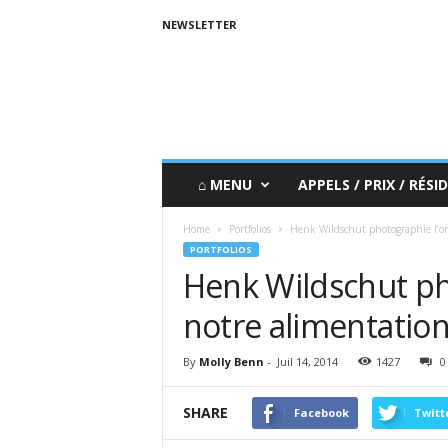
NEWSLETTER
⌂ MENU
APPELS / PRIX / RÉSID
Home
Portfolios
Henk Wildschut photographie l’or
PORTFOLIOS
Henk Wildschut ph
notre alimentatio
By
Molly Benn
-
Juil 14, 2014
1427
0
SHARE
Facebook
Twitt