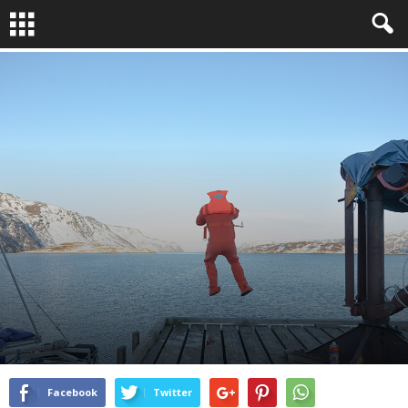
PORTFOLIOS
RELIRE
DERNIERS PORTFOLIOS
By
Molly Benn
-
Mai 22, 2015
1607
0
Facebook
Twitter