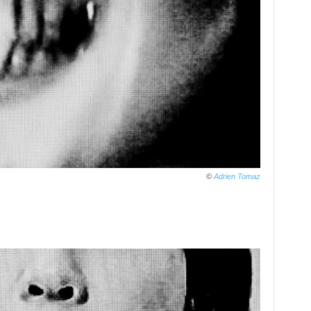
©
Adrien Tomaz