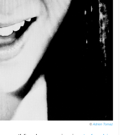
©
Adrien Tomaz