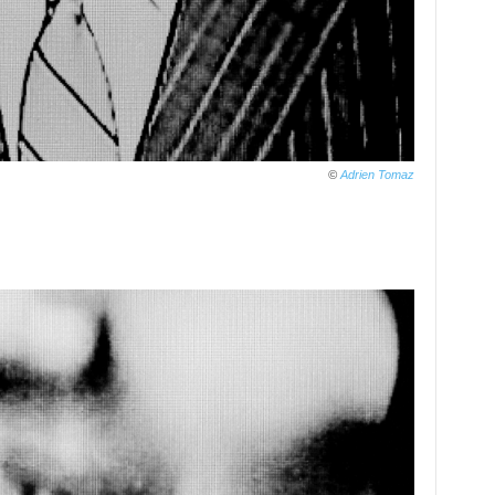
©
Adrien Tomaz