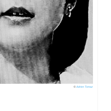
©
Adrien Tomaz