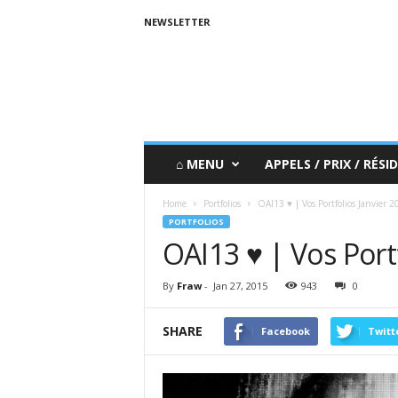
NEWSLETTER
⌂ MENU
APPELS / PRIX / RÉSID
Home
Portfolios
OAI13 ♥ | Vos Portfolios Janvier 2
PORTFOLIOS
OAI13 ♥ | Vos Port
By
Fraw
-
Jan 27, 2015
943
0
SHARE
Facebook
Twitt