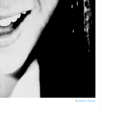
©
Adrien Tomaz