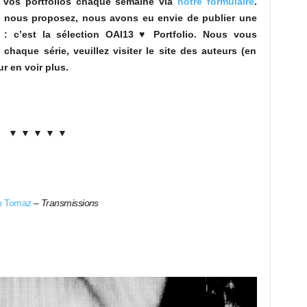
 vos portfolios chaque semaine via
notre formulaire
.
s nous proposez, nous avons eu envie de publier une
 : c’est la sélection OAI13 ♥ Portfolio. Nous vous
aque série, veuillez visiter le site des auteurs (en
r en voir plus.
▼ ▼ ▼ ▼ ▼
n Tomaz
–
Transmissions