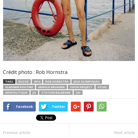
Crédit photo : Rob Hornstra
TAGS
RUSSIE
2014
ROB HORNSTRA
JEUX OLYMPIQUES
VLADIMIR POUTINE
ARNOLD BRUGGEN
SOCHI PROJECT
ATLAS
GÉOPOLITIQUE
JO
STATION BALNÉAIRE
SKI
Facebook
Twitter
Previous article
Next article