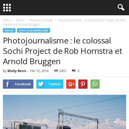
Home
Relire
Photojournalisme
Photojournalisme : le colossal Sochi Project de Rob
Hornstra et Arnold Bruggen
RELIRE
PHOTOJOURNALISME
Photojournalisme : le colossal
Sochi Project de Rob Hornstra et
Arnold Bruggen
By
Molly Benn
-
Fév 12, 2014
2457
0
Facebook
Twitter