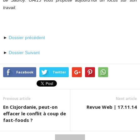
de Sauroy. OAI13 vous propose aujourd’hui un focus sur son
travail.
►
Dossier précédent
►
Dossier Suivant
Facebook
Twitter
Previous article
Next article
En Cisjordanie, peut-on
Revue Web | 17.11.14
effacer le conflit à coup de
fast-foods ?