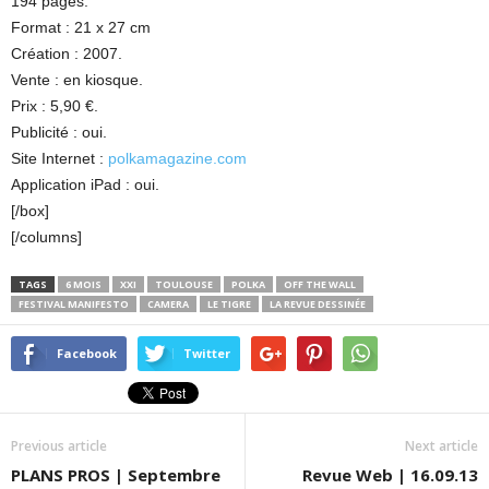
194 pages.
Format : 21 x 27 cm
Création : 2007.
Vente : en kiosque.
Prix : 5,90 €.
Publicité : oui.
Site Internet :
polkamagazine.com
Application iPad : oui.
[/box]
[/columns]
TAGS
6 MOIS
XXI
TOULOUSE
POLKA
OFF THE WALL
FESTIVAL MANIFESTO
CAMERA
LE TIGRE
LA REVUE DESSINÉE
Facebook
Twitter
Previous article
Next article
PLANS PROS | Septembre
Revue Web | 16.09.13