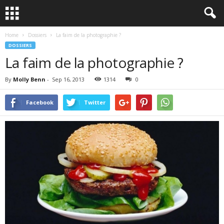
Home
Dossiers
La faim de la photographie ?
DOSSIERS
La faim de la photographie ?
By
Molly Benn
-
Sep 16, 2013
1314
0
Facebook
Twitter