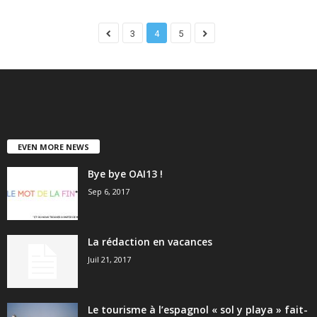
3
4
5
EVEN MORE NEWS
Bye bye OAI13 !
Sep 6, 2017
La rédaction en vacances
Juil 21, 2017
Le tourisme à l’espagnol « sol y playa » fait-