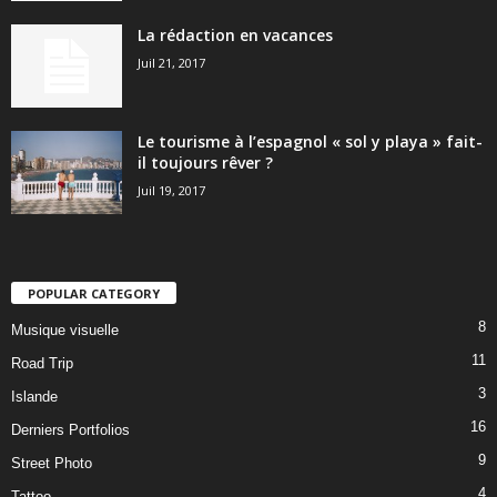
La rédaction en vacances
Juil 21, 2017
Le tourisme à l’espagnol « sol y playa » fait-
il toujours rêver ?
Juil 19, 2017
POPULAR CATEGORY
8
Musique visuelle
11
Road Trip
3
Islande
16
Derniers Portfolios
9
Street Photo
4
Tattoo