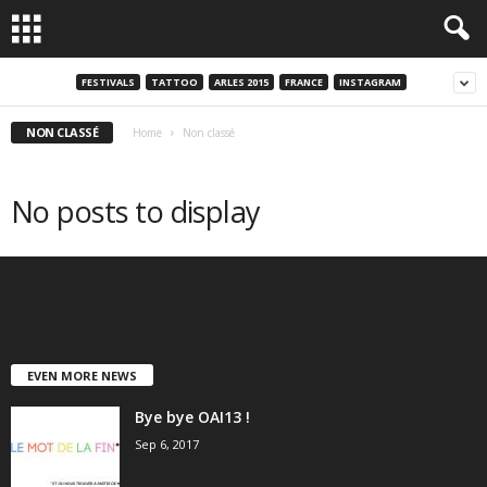
FESTIVALS
TATTOO
ARLES 2015
FRANCE
INSTAGRAM
NON CLASSÉ
Home
Non classé
No posts to display
EVEN MORE NEWS
Bye bye OAI13 !
Sep 6, 2017