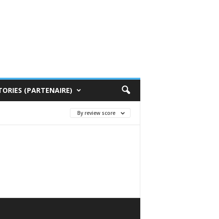
TORIES (PARTENAIRE)
By review score