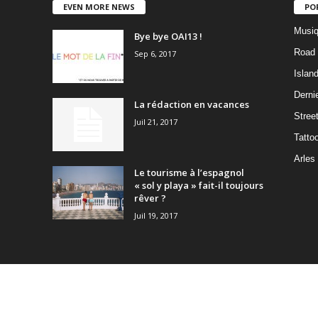
EVEN MORE NEWS
PO
Musiq
Bye bye OAI13 !
Road 
Sep 6, 2017
Islan
Dernie
La rédaction en vacances
Stree
Juil 21, 2017
Tatto
Arles
Le tourisme à l’espagnol
« sol y playa » fait-il toujours
rêver ?
Juil 19, 2017