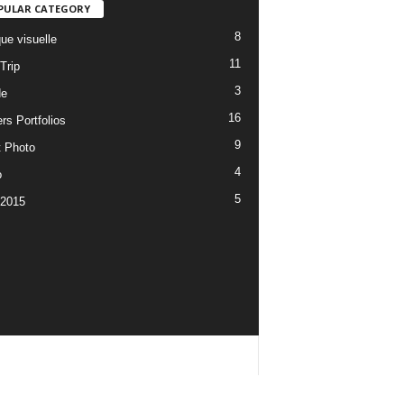
PULAR CATEGORY
8
ue visuelle
11
Trip
3
de
16
rs Portfolios
9
t Photo
4
o
5
 2015