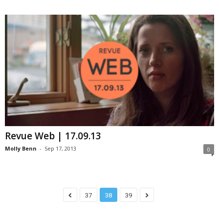
Revue Web | 17.09.13
Molly Benn
-
Sep 17, 2013
0
37
38
39