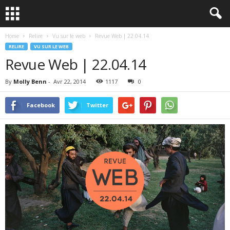
Home
Relire
Vu sur le web
Revue Web | 22.04.14
RELIRE
VU SUR LE WEB
Revue Web | 22.04.14
By
Molly Benn
-
Avr 22, 2014
1117
0
Facebook
Twitter