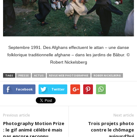
Septembre 1991. Des Afghans effectuent le attan – une danse
folklorique traditionnelle afghane – dans les jardins de Bâbur. ©
Robert Nickelsberg
TAGS
PRESSE
ACTUS
REVUE WEB PHOTOGRAPHIE
ROBER NICKELBERG
Facebook
Twitter
Previous article
Next article
Photography Motion Prize
Trois projets photo
: le gif animé célébré mais
contre le chômage
pas encore reconnu
aujourd’hui