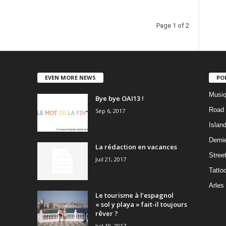
Page 1 of 2
EVEN MORE NEWS
PO
Musiq
Bye bye OAI13 !
Road 
Sep 6, 2017
Islan
Dernie
La rédaction en vacances
Stree
Juil 21, 2017
Tatto
Arles
Le tourisme à l’espagnol
« sol y playa » fait-il toujours
rêver ?
Juil 19, 2017