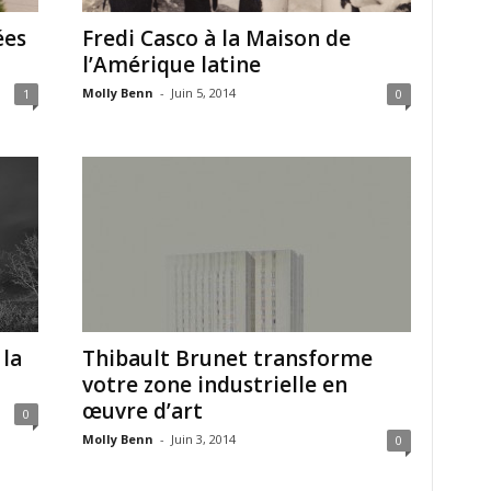
ées
Fredi Casco à la Maison de
l’Amérique latine
Molly Benn
-
Juin 5, 2014
1
0
 la
Thibault Brunet transforme
votre zone industrielle en
œuvre d’art
0
Molly Benn
-
Juin 3, 2014
0