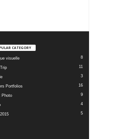
PULAR CATEGORY
8
ue visuelle
11
Trip
3
de
16
rs Portfolios
9
t Photo
4
o
5
 2015