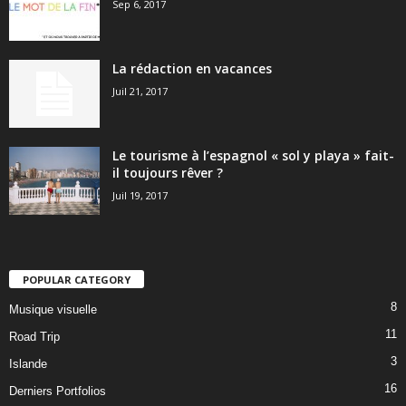
Sep 6, 2017
La rédaction en vacances
Juil 21, 2017
Le tourisme à l’espagnol « sol y playa » fait-
il toujours rêver ?
Juil 19, 2017
POPULAR CATEGORY
8
Musique visuelle
11
Road Trip
3
Islande
16
Derniers Portfolios