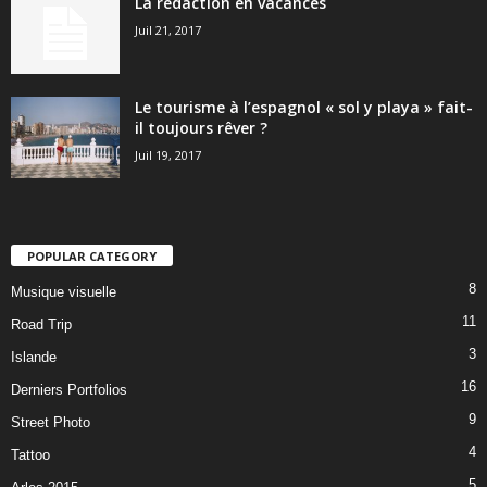
La rédaction en vacances
Juil 21, 2017
Le tourisme à l’espagnol « sol y playa » fait-
il toujours rêver ?
Juil 19, 2017
POPULAR CATEGORY
8
Musique visuelle
11
Road Trip
3
Islande
16
Derniers Portfolios
9
Street Photo
4
Tattoo
5