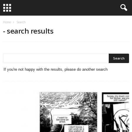
Home
Search
-
search results
If you're not happy with the results, please do another search