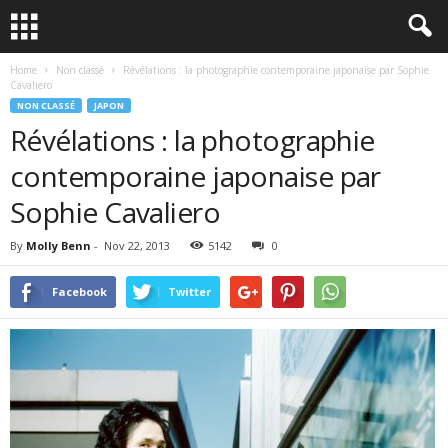
Home
Non classé
Révélations : la photographie contemporaine japonaise par Sophie
Cavaliero
NON CLASSÉ
JAPON
Révélations : la photographie
contemporaine japonaise par
Sophie Cavaliero
By
Molly Benn
-
Nov 22, 2013
5142
0
Facebook
Twitter