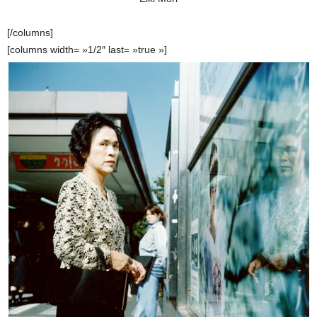
[/columns]
[columns width= »1/2″ last= »true »]