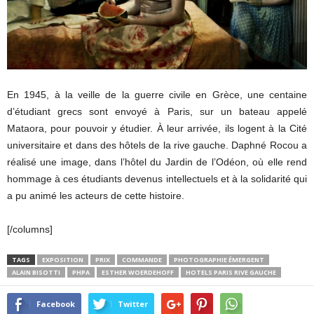
En 1945, à la veille de la guerre civile en Grèce, une centaine
d’étudiant grecs sont envoyé à Paris, sur un bateau appelé
Mataora, pour pouvoir y étudier. À leur arrivée, ils logent à la Cité
universitaire et dans des hôtels de la rive gauche. Daphné Rocou a
réalisé une image, dans l’hôtel du Jardin de l’Odéon, où elle rend
hommage à ces étudiants devenus intellectuels et à la solidarité qui
a pu animé les acteurs de cette histoire.
[/columns]
TAGS
EXPOSITION
PRIX
COMMANDE
PHOTOGRAPHIE ÉMERGENT
ALAIN BISOTTI
PHPA
ESTHER WOERDEHOFF
HOTELS PARIS RIVE GAUCHE
Facebook
Twitter