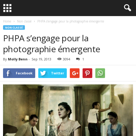
Home
Non classé
PHPA s’engage pour la photographie émergente
NON CLASSÉ
PHPA s’engage pour la
photographie émergente
By
Molly Benn
-
Sep 19, 2013
3094
1
Facebook
Twitter