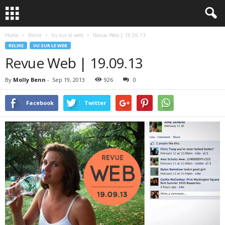
Home
Relire
Vu sur le web
Revue Web | 19.09.13
RELIRE
VU SUR LE WEB
Revue Web | 19.09.13
By
Molly Benn
-
Sep 19, 2013
926
0
Facebook
Twitter